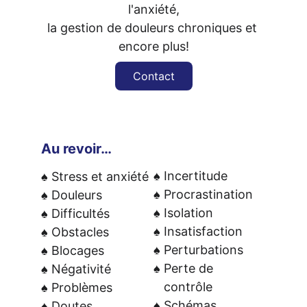
l'anxiété,
la gestion de douleurs chroniques et 
encore plus!
Contact
Au revoir… 
♠ Incertitude
♠ Stress et anxiété 
♠ Procrastination
♠ Douleurs 
♠ Isolation
♠ Difficultés 
♠ Insatisfaction
♠ Obstacles 
♠ Perturbations
♠ Blocages 
♠ Perte de  
♠ Négativité 
   contrôle 
♠ Problèmes 
♠ Schémas 
♠ Doutes 