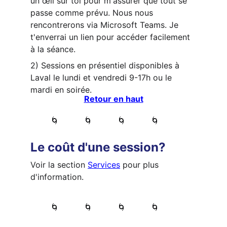
un œil sur toi pour m'assurer que tout se 
passe comme prévu. Nous nous 
rencontrerons via Microsoft Teams. Je 
t'enverrai un lien pour accéder facilement 
à la séance. 
2) Sessions en présentiel disponibles à 
Laval le lundi et vendredi 9-17h ou le 
mardi en soirée.
Retour en haut
        🌀          🌀          🌀          🌀 
Le coût d'une session?
Voir la section 
Services
 pour plus 
d'information.
        🌀          🌀          🌀          🌀 