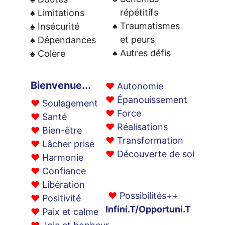
   répétitifs 
♠ Limitations 
♠ Traumatismes 
♠ Insécurité 
   et peurs 
♠ Dépendances 
♠ Autres défis
♠ Colère
Bienvenue...
♥ 
Autonomie 
♥ 
Épanouissement 
♥ 
Soulagement 
♥ 
Force 
♥ 
Santé 
♥ 
Réalisations 
♥ 
Bien-êtr﻿e 
♥ 
Transformation 
♥ 
Lâcher prise 
♥ 
Découverte de soi
♥ 
Harmonie 
♥ 
Confiance 
♥ 
Libération 
♥ 
Possibilités++ 
♥ 
Positivité 
Infini.T/Opportuni.T
♥ 
Paix et calme 